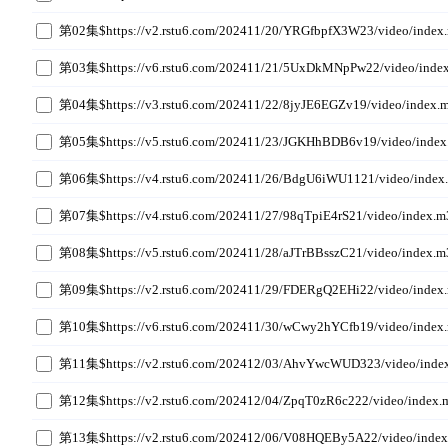
第02集$https://v2.rstu6.com/202411/20/YRGfbpfX3W23/video/index
第03集$https://v6.rstu6.com/202411/21/5UxDkMNpPw22/video/inde
第04集$https://v3.rstu6.com/202411/22/8jyJE6EGZv19/video/index.
第05集$https://v5.rstu6.com/202411/23/JGKHhBDB6v19/video/inde
第06集$https://v4.rstu6.com/202411/26/BdgU6iWU1121/video/index
第07集$https://v4.rstu6.com/202411/27/98qTpiE4rS21/video/index.
第08集$https://v5.rstu6.com/202411/28/aJTrBBsszC21/video/index.
第09集$https://v2.rstu6.com/202411/29/FDERgQ2EHi22/video/index
第10集$https://v6.rstu6.com/202411/30/wCwy2hYCfb19/video/index
第11集$https://v2.rstu6.com/202412/03/AhvYwcWUD323/video/inde
第12集$https://v2.rstu6.com/202412/04/ZpqT0zR6c222/video/index.
第13集$https://v2.rstu6.com/202412/06/V08HQEBy5A22/video/inde