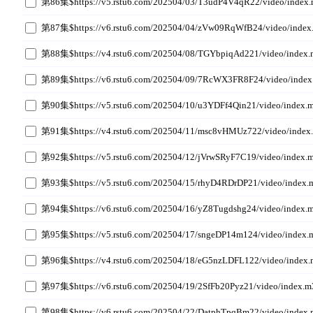
第86集$https://v5.rstu6.com/202504/03/T3udP4V4qR22/video/index
第87集$https://v6.rstu6.com/202504/04/zVw09RqWfB24/video/index
第88集$https://v4.rstu6.com/202504/08/TGYbpiqAd221/video/index
第89集$https://v6.rstu6.com/202504/09/7RcWX3FR8F24/video/inde
第90集$https://v5.rstu6.com/202504/10/u3YDFf4Qin21/video/index.
第91集$https://v4.rstu6.com/202504/11/msc8vHMUz722/video/index
第92集$https://v5.rstu6.com/202504/12/jVrwSRyF7C19/video/index.
第93集$https://v5.rstu6.com/202504/15/rhyD4RDrDP21/video/index.
第94集$https://v6.rstu6.com/202504/16/yZ8Tugdshg24/video/index.
第95集$https://v5.rstu6.com/202504/17/sngeDP14m124/video/index.
第96集$https://v4.rstu6.com/202504/18/eG5nzLDFL122/video/index
第97集$https://v6.rstu6.com/202504/19/2SfFb20Pyz21/video/index.
第98集$https://v6.rstu6.com/202504/22/DatphTpqBm22/video/index