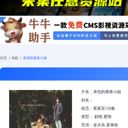
首页
/
韩剧
/
亲切的善珠小姐
片名：亲切的善珠小姐
别名：
状态：更新至126集
类型： 剧情,爱情
导演：金兴东,姜泰钦