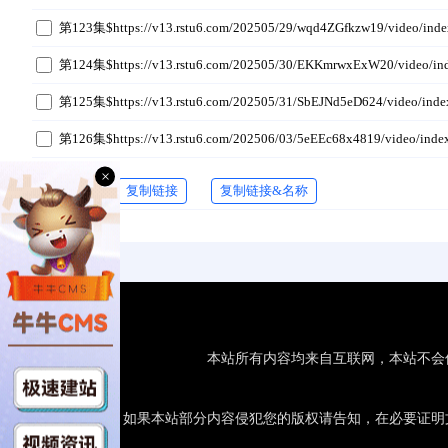
第123集$https://v13.rstu6.com/202505/29/wqd4ZGfkzw19/video/ind
第124集$https://v13.rstu6.com/202505/30/EKKmrwxExW20/video/in
第125集$https://v13.rstu6.com/202505/31/SbEJNd5eD624/video/ind
第126集$https://v13.rstu6.com/202506/03/5eEEc68x4819/video/inde
×
全选
复制链接
复制链接&名称
本站所有内容均来自互联网，本站不会
如果本站部分内容侵犯您的版权请告知，在必要证明