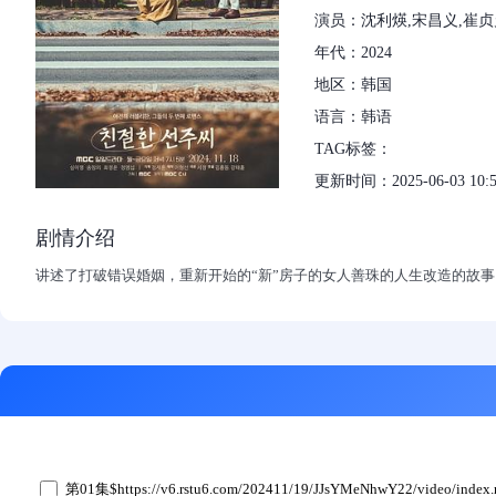
演员：沈利煐,宋昌义,崔贞
年代：2024
地区：韩国
语言：韩语
TAG标签：
更新时间：2025-06-03 10:5
剧情介绍
讲述了打破错误婚姻，重新开始的“新”房子的女人善珠的人生改造的故事
第01集$https://v6.rstu6.com/202411/19/JJsYMeNhwY22/video/index