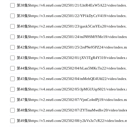
第38集$https://v6.rstu6.com/202501/21/LhtR4ExW5A22/video/index
第39集$https://v3.rstu6.com/202501/22/YP1kDyCzV419/video/index
第40集$https://v2.rstu6.com/202501/23/gaxk5CmYEx20/video/index
第41集$https://v5.rstu6.com/202501/24/mJN9SMfYMe19/video/inde
第42集$https://v6.rstu6.com/202501/25/2rsPNe95PZ24/video/index.
第43集$https://v3.rstu6.com/202502/01/jXV3TgR4Y319/video/index
第44集$https://v5.rstu6.com/202502/04/bLan5MKcTn22/video/index
第45集$https://v2.rstu6.com/202502/04/mMehQE4Ufd22/video/index
第46集$https://v4.rstu6.com/202502/05/JpMGUUqrS021/video/index
第47集$https://v2.rstu6.com/202502/07/VjmCz4rdPj19/video/index.
第48集$https://v2.rstu6.com/202502/07/ZYTmaMwdhv20/video/inde
第49集$https://v5.rstu6.com/202502/08/y2kVs3z7cR22/video/index.