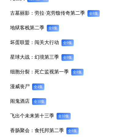
古墓丽影：劳拉·克劳馥传奇第二季
全8集
地狱客栈第二季
全8集
坏蛋联盟：闯关大行动
全9集
星球大战：幻境第三季
全9集
细胞分裂：死亡监视第一季
全8集
漫威丧尸
全4集
闹鬼酒店
全10集
飞出个未来第十三季
全10集
香肠聚会：食托邦第二季
全8集