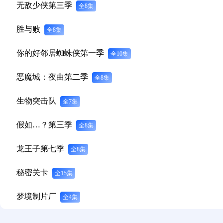
无敌少侠第三季
全8集
胜与败
全8集
你的好邻居蜘蛛侠第一季
全10集
恶魔城：夜曲第二季
全8集
生物突击队
全7集
假如…？第三季
全8集
龙王子第七季
全8集
秘密关卡
全15集
梦境制片厂
全4集