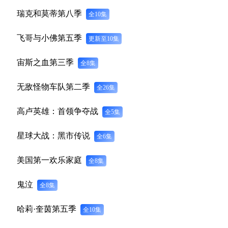
瑞克和莫蒂第八季
全10集
飞哥与小佛第五季
更新至10集
宙斯之血第三季
全8集
无敌怪物车队第二季
全26集
高卢英雄：首领争夺战
全5集
星球大战：黑市传说
全6集
美国第一欢乐家庭
全8集
鬼泣
全8集
哈莉·奎茵第五季
全10集