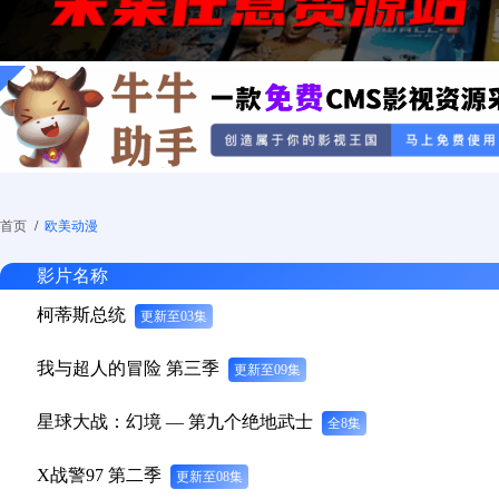
首页
/
欧美动漫
影片名称
柯蒂斯总统
更新至03集
我与超人的冒险 第三季
更新至09集
星球大战：幻境 — 第九个绝地武士
全8集
X战警97 第二季
更新至08集