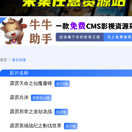
首页
/
港台动漫
影片名称
霹雳天命之仙魔鏖锋
全150集
霹雳兵涛
更新至14集
霹雳邪章之道劫龙战
全26集
霹雳英雄战纪之刜伐世界
全55集