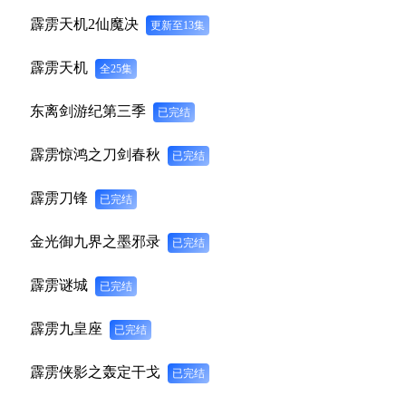
霹雳天机2仙魔决
更新至13集
霹雳天机
全25集
东离剑游纪第三季
已完结
霹雳惊鸿之刀剑春秋
已完结
霹雳刀锋
已完结
金光御九界之墨邪录
已完结
霹雳谜城
已完结
霹雳九皇座
已完结
霹雳侠影之轰定干戈
已完结