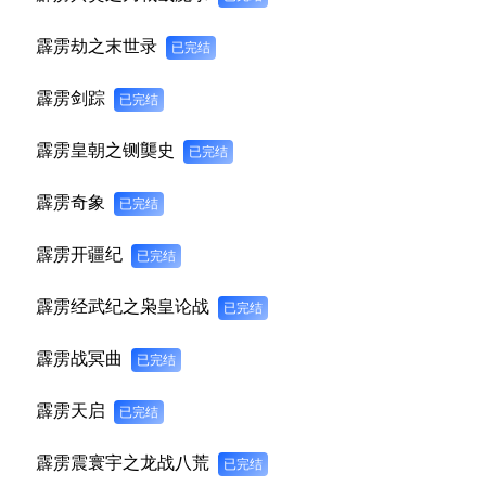
霹雳劫之末世录
已完结
霹雳剑踪
已完结
霹雳皇朝之铡龑史
已完结
霹雳奇象
已完结
霹雳开疆纪
已完结
霹雳经武纪之枭皇论战
已完结
霹雳战冥曲
已完结
霹雳天启
已完结
霹雳震寰宇之龙战八荒
已完结