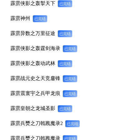
霹雳侠影之轰掣天下
已完结
霹雳神州
已完结
霹雳异数之万里征途
已完结
霹雳侠影之轰霆剑海录
已完结
霹雳侠影之轰动武林
已完结
霹雳战元史之天竞鏖锋
已完结
霹雳震寰宇之兵甲龙痕
已完结
霹雳皇朝之龙城圣影
已完结
霹雳兵燹之刀戟戡魔录2
已完结
霹雳兵燹之刀戟戡魔录
已完结