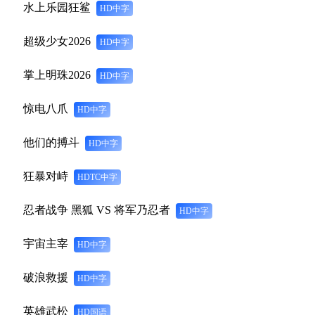
水上乐园狂鲨
HD中字
超级少女2026
HD中字
掌上明珠2026
HD中字
惊电八爪
HD中字
他们的搏斗
HD中字
狂暴对峙
HDTC中字
忍者战争 黑狐 VS 将军乃忍者
HD中字
宇宙主宰
HD中字
破浪救援
HD中字
英雄武松
HD国语