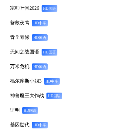
宗师叶问2026
HD国语
营救夜莺
HD中字
青丘奇缘
HD国语
无间之战国语
HD国语
万米危机
HD国语
福尔摩斯小姐3
HD中字
神兽魔王大作战
HD国语
证明
HD国语
基因世代
HD中字