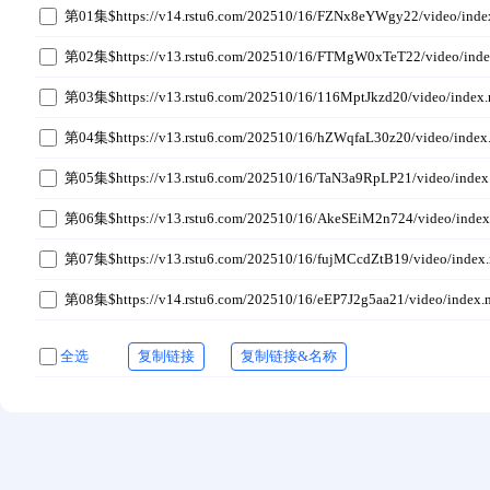
第01集$https://v14.rstu6.com/202510/16/FZNx8eYWgy22/video/ind
第02集$https://v13.rstu6.com/202510/16/FTMgW0xTeT22/video/ind
第03集$https://v13.rstu6.com/202510/16/116MptJkzd20/video/index
第04集$https://v13.rstu6.com/202510/16/hZWqfaL30z20/video/inde
第05集$https://v13.rstu6.com/202510/16/TaN3a9RpLP21/video/inde
第06集$https://v13.rstu6.com/202510/16/AkeSEiM2n724/video/inde
第07集$https://v13.rstu6.com/202510/16/fujMCcdZtB19/video/index
第08集$https://v14.rstu6.com/202510/16/eEP7J2g5aa21/video/index
全选
复制链接
复制链接&名称