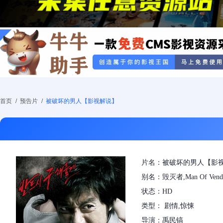
首页
/
预告片
/
被破坏的男人【影视解说】
片名：被破坏的男人【影
别名：毁灭者,Man Of Vende
状态：HD
类型： 剧情,惊悚
导演：禹民镐