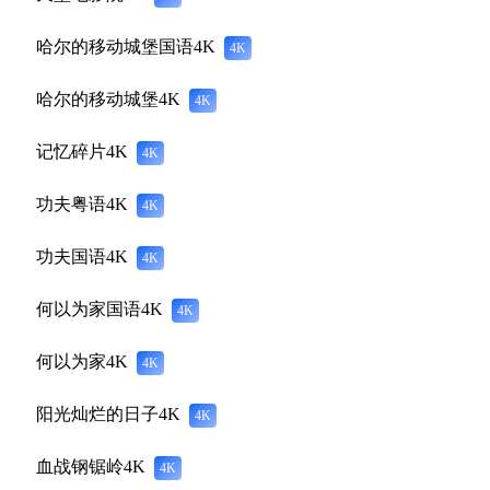
哈尔的移动城堡国语4K
4K
哈尔的移动城堡4K
4K
记忆碎片4K
4K
功夫粤语4K
4K
功夫国语4K
4K
何以为家国语4K
4K
何以为家4K
4K
阳光灿烂的日子4K
4K
血战钢锯岭4K
4K