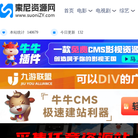
首页
电影
电视剧
综艺
本站统计
今日更新
140679
132