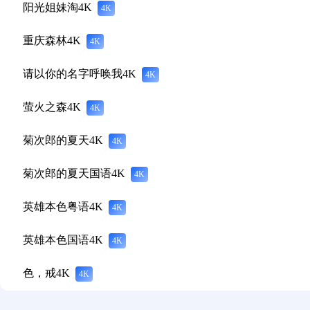
阳光姐妹淘4K
4K
重庆森林4K
4K
请以你的名字呼唤我4K
4K
萤火之森4K
4K
菊次郎的夏天4K
4K
菊次郎的夏天国语4K
4K
英雄本色粤语4K
4K
英雄本色国语4K
4K
色，戒4K
4K